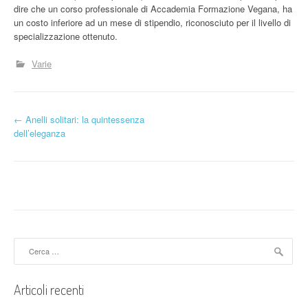
dire che un corso professionale di Accademia Formazione Vegana, ha
un costo inferiore ad un mese di stipendio, riconosciuto per il livello di
specializzazione ottenuto.
Varie
N
←
Anelli solitari: la quintessenza
dell’eleganza
a
v
i
g
a
Ricerca
per:
z
Articoli recenti
i