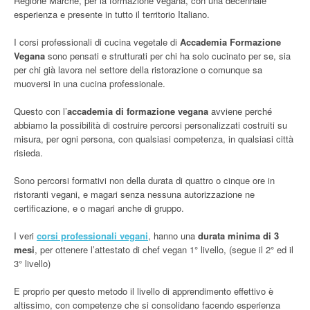
Regione Marche, per la formazione vegana, con una decennale
esperienza e presente in tutto il territorio Italiano.
I corsi professionali di cucina vegetale di
Accademia Formazione
Vegana
sono pensati e strutturati per chi ha solo cucinato per se, sia
per chi già lavora nel settore della ristorazione o comunque sa
muoversi in una cucina professionale.
Questo con l’
accademia di formazione vegana
avviene perché
abbiamo la possibilità di costruire percorsi personalizzati costruiti su
misura, per ogni persona, con qualsiasi competenza, in qualsiasi città
risieda.
Sono percorsi formativi non della durata di quattro o cinque ore in
ristoranti vegani, e magari senza nessuna autorizzazione ne
certificazione, e o magari anche di gruppo.
I veri
corsi professionali vegani
, hanno una
durata minima di 3
mesi
, per ottenere l’attestato di chef vegan 1° livello, (segue il 2° ed il
3° livello)
E proprio per questo metodo il livello di apprendimento effettivo è
altissimo, con competenze che si consolidano facendo esperienza