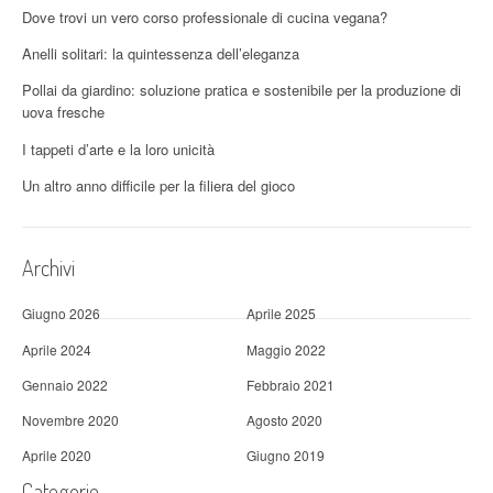
o
Dove trovi un vero corso professionale di cucina vegana?
n
Anelli solitari: la quintessenza dell’eleganza
Pollai da giardino: soluzione pratica e sostenibile per la produzione di
e
uova fresche
a
I tappeti d’arte e la loro unicità
r
Un altro anno difficile per la filiera del gioco
t
i
Archivi
c
Giugno 2026
Aprile 2025
o
Aprile 2024
Maggio 2022
l
Gennaio 2022
Febbraio 2021
i
Novembre 2020
Agosto 2020
Aprile 2020
Giugno 2019
Categorie